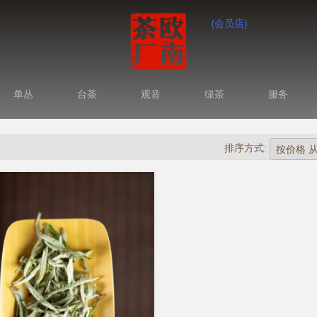
(会员店)
单丛
台茶
观音
绿茶
服务
排序方式: