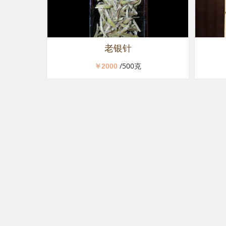
老银针
/500克
￥2000