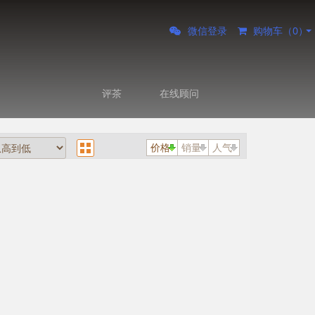
微信登录
购物车（
0
）
评茶
在线顾问
价格
销量
人气